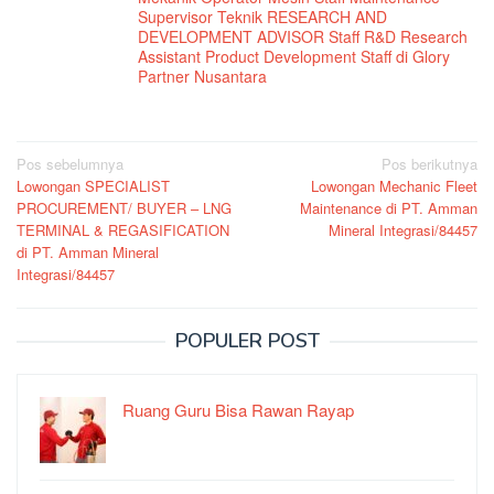
Supervisor Teknik RESEARCH AND
DEVELOPMENT ADVISOR Staff R&D Research
Assistant Product Development Staff di Glory
Partner Nusantara
Navigasi
Pos sebelumnya
Pos berikutnya
Lowongan SPECIALIST
Lowongan Mechanic Fleet
pos
PROCUREMENT/ BUYER – LNG
Maintenance di PT. Amman
TERMINAL & REGASIFICATION
Mineral Integrasi/84457
di PT. Amman Mineral
Integrasi/84457
POPULER POST
Ruang Guru Bisa Rawan Rayap