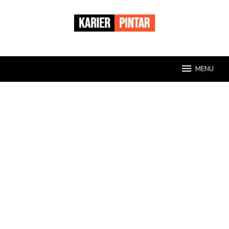
Loncat
ke
konten
MENU