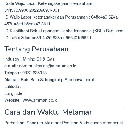
Kode Wajib Lapor Ketenagakerjaan Perusahaan :
84457.09900.20220909.1-001
ID Wajib Lapor Ketenagakerjaan Perusahaan : 04ffe4a9-624a-
457f-a3ed-b6eda47f3611
ID Klasifikasi Baku Lapangan Usaha Indonesia (KBLI) Business
ID : a6bb8dbc-bd36-4b26-928a-c956401d992d
Tentang Perusahaan
Industry : Mining Oil & Gas
e-mail : communication@amman.co.id
Telepon : 0372-635318
Alamat : Buin Batu Sekongkang Sumbawa barat
Latitude :
Longitude :
Website : www.amman.co.id
Cara dan Waktu Melamar
Perhatikan! Sebelum Melamar Pastikan Anda sudah memenuhi