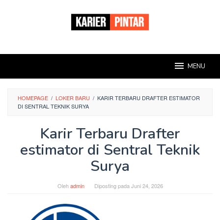
Loncat
ke
konten
MENU
HOMEPAGE
/
LOKER BARU
/
KARIR TERBARU DRAFTER ESTIMATOR
DI SENTRAL TEKNIK SURYA
Karir Terbaru Drafter
estimator di Sentral Teknik
Surya
Oleh
admin
Diposting pada
Juni 24, 2026