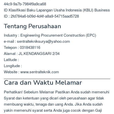
44c9-9a7b-7984f9a9ca68
ID Klasifikasi Baku Lapangan Usaha Indonesia (KBLI) Business
ID : 2fd784a6-b09d-4d4f-a8a9-54715aad5728
Tentang Perusahaan
Industry : Engineering Procurement Construction (EPC)
e-mail : sentraltekniksurya@yahoo.com
Telepon : 0318438116
Alamat : JL.KENDANGSARI 2/34
Latitude :
Longitude :
Website : www.sentralteknik.com
Cara dan Waktu Melamar
Perhatikan! Sebelum Melamar Pastikan Anda sudah memenuhi
Syarat dan ketentuan yang dicari oleh perusahaan agar tidak
membuang waktu, tenaga dan uang Anda. Jika Anda sudah
yakin memenuhi syarat serta Anda juga cocok dengan Gaji