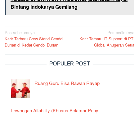
Bintang Indokarya Gemilang
Navigasi
Pos sebelumnya
Pos berikutnya
Karir Terbaru Crew Stand Cendol
Karir Terbaru IT Support di PT.
pos
Durian di Kedai Cendol Durian
Global Anugerah Setia
POPULER POST
Ruang Guru Bisa Rawan Rayap
Lowongan Alfability (Khusus Pelamar Peny…