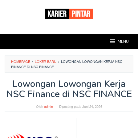
Loncat
ke
konten
MENU
HOMEPAGE
/
LOKER BARU
/
LOWONGAN LOWONGAN KERJA NSC
FINANCE DI NSC FINANCE
Lowongan Lowongan Kerja
NSC Finance di NSC FINANCE
Oleh
admin
Diposting pada
Juni 24, 2026