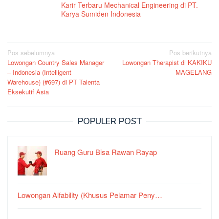
Karir Terbaru Mechanical Engineering di PT.
Karya Sumiden Indonesia
Navigasi
Pos sebelumnya
Pos berikutnya
Lowongan Country Sales Manager
Lowongan Therapist di KAKIKU
pos
– Indonesia (Intelligent
MAGELANG
Warehouse) (#697) di PT Talenta
Eksekutif Asia
POPULER POST
Ruang Guru Bisa Rawan Rayap
Lowongan Alfability (Khusus Pelamar Peny…