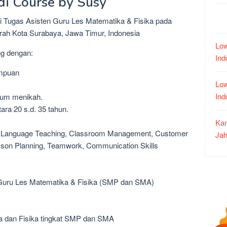
di Course by Susy
isi Tugas Asisten Guru Les Matematika & Fisika pada
rah Kota Surabaya, Jawa Timur, Indonesia
Low
ng dengan:
In
empuan
Low
In
lum menikah.
ara 20 s.d. 35 tahun.
Kar
ng, Language Teaching, Classroom Management, Customer
Jah
sson Planning, Teamwork, Communication Skills
n Guru Les Matematika & Fisika (SMP dan SMA)
a dan Fisika tingkat SMP dan SMA