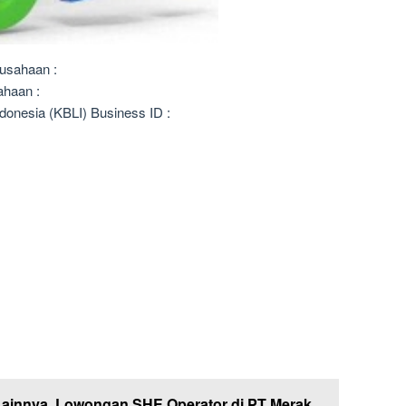
usahaan :
ahaan :
donesia (KBLI) Business ID :
Lainnya
Lowongan SHE Operator di PT Merak