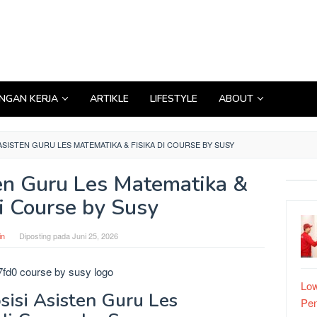
GAN KERJA
ARTIKLE
LIFESTYLE
ABOUT
ISTEN GURU LES MATEMATIKA & FISIKA DI COURSE BY SUSY
n Guru Les Matematika &
di Course by Susy
in
Diposting pada
Juni 25, 2026
Low
sisi Asisten Guru Les
Pe