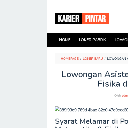
Loncat
ke
konten
HOME
LOKER PABRIK
LOWON
HOMEPAGE
/
LOKER BARU
/
LOWONGAN AS
Lowongan Asiste
Fisika 
Oleh
adm
Syarat Melamar di Po