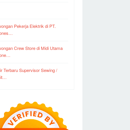
ongan Pekerja Elektrik di PT.
dones…
ongan Crew Store di Midi Utama
done…
ir Terbaru Supervisor Sewing /
it…