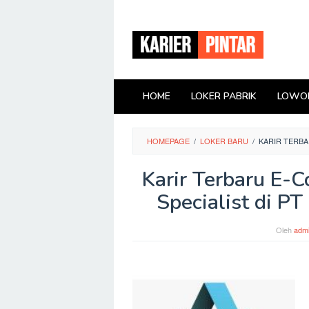
Loncat
ke
konten
HOME
LOKER PABRIK
LOWON
HOMEPAGE
/
LOKER BARU
/
KARIR TERBA
Karir Terbaru E-
Specialist di P
Oleh
adm