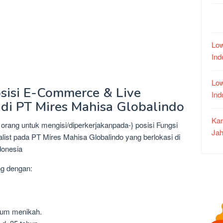
Low
In
Low
osisi E-Commerce & Live
In
di PT Mires Mahisa Globalindo
Kar
orang untuk mengisi/diperkerjakanpada-} posisi Fungsi
Jah
t pada PT Mires Mahisa Globalindo yang berlokasi di
donesia
ng dengan:
lum menikah.