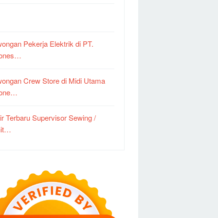
ongan Pekerja Elektrik di PT.
dones…
ongan Crew Store di Midi Utama
done…
ir Terbaru Supervisor Sewing /
it…