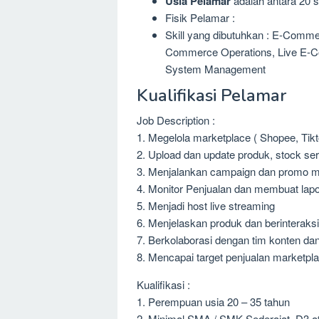
Usia Pelamar
adalah antara 20 s
Fisik Pelamar :
Skill yang dibutuhkan : E-Comme
Commerce Operations, Live E-C
System Management
Kualifikasi Pelamar
Job Description :
1. Megelola marketplace ( Shopee, Tik
2. Upload dan update produk, stock ser
3. Menjalankan campaign dan promo m
4. Monitor Penjualan dan membuat lap
5. Menjadi host live streaming
6. Menjelaskan produk dan berinteraksi
7. Berkolaborasi dengan tim konten da
8. Mencapai target penjualan marketpla
Kualifikasi :
1. Perempuan usia 20 – 35 tahun
2. Minimal SMA / SMK Sederajat, D3 at