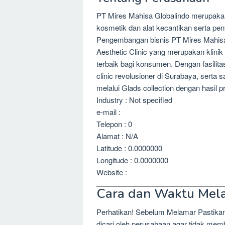
PT Mires Mahisa Globalindo merupakan 
kosmetik dan alat kecantikan serta peny
Pengembangan bisnis PT Mires Mahisa G
Aesthetic Clinic yang merupakan klini
terbaik bagi konsumen. Dengan fasilita
clinic revolusioner di Surabaya, serta 
melalui Glads collection dengan hasil p
Industry : Not specified
e-mail :
Telepon : 0
Alamat : N/A
Latitude : 0.0000000
Longitude : 0.0000000
Website :
Cara dan Waktu Mel
Perhatikan! Sebelum Melamar Pastika
dicari oleh perusahaan agar tidak me