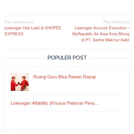
Navigasi
Pos sebelumnya
Pos berikutnya
Lowongan Hub Lead di SHOPEE
Lowongan Account Executive –
pos
EXPRESS
MyRepublic Air Area Kota Bitung
di PT. Sentra Makmur Sakti
POPULER POST
Ruang Guru Bisa Rawan Rayap
Lowongan Alfability (Khusus Pelamar Peny…