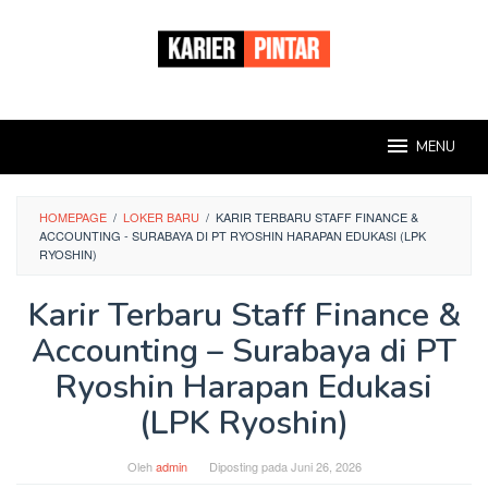
Loncat
ke
konten
MENU
HOMEPAGE
/
LOKER BARU
/
KARIR TERBARU STAFF FINANCE &
ACCOUNTING - SURABAYA DI PT RYOSHIN HARAPAN EDUKASI (LPK
RYOSHIN)
Karir Terbaru Staff Finance &
Accounting – Surabaya di PT
Ryoshin Harapan Edukasi
(LPK Ryoshin)
Oleh
admin
Diposting pada
Juni 26, 2026