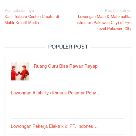
Navigasi
Pos sebelumnya
Pos berikutnya
Karir Terbaru Conten Creator di
Lowongan Math & Matematika
pos
Mahir Kreatif Media
Instructor (Pakuwon City) di Eye
Level Pakuwon City
POPULER POST
Ruang Guru Bisa Rawan Rayap
Lowongan Alfability (Khusus Pelamar Peny…
Lowongan Pekerja Elektrik di PT. Indones…