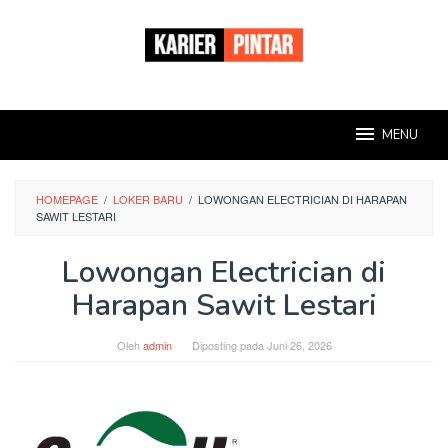
Loncat
ke
konten
MENU
HOMEPAGE
/
LOKER BARU
/
LOWONGAN ELECTRICIAN DI HARAPAN
SAWIT LESTARI
Lowongan Electrician di
Harapan Sawit Lestari
Oleh
admin
Diposting pada
Juni 26, 2026