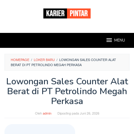
Loncat
ke
konten
MENU
HOMEPAGE
/
LOKER BARU
/
LOWONGAN SALES COUNTER ALAT
BERAT DI PT PETROLINDO MEGAH PERKASA
Lowongan Sales Counter Alat
Berat di PT Petrolindo Megah
Perkasa
Oleh
admin
Diposting pada
Juni 26, 2026