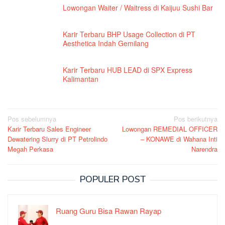
Lowongan Waiter / Waitress di Kaijuu Sushi Bar
Karir Terbaru BHP Usage Collection di PT
Aesthetica Indah Gemilang
Karir Terbaru HUB LEAD di SPX Express
Kalimantan
Navigasi
Pos sebelumnya
Pos berikutnya
Karir Terbaru Sales Engineer
Lowongan REMEDIAL OFFICER
pos
Dewatering Slurry di PT Petrolindo
– KONAWE di Wahana Inti
Megah Perkasa
Narendra
POPULER POST
Ruang Guru Bisa Rawan Rayap