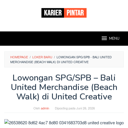
Loncat
ke
konten
MENU
HOMEPAGE
/
LOKER BARU
/
LOWONGAN SPG/SPB - BALI UNITED
MERCHANDISE (BEACH WALK) DI UNITED CREATIVE
Lowongan SPG/SPB – Bali
United Merchandise (Beach
Walk) di United Creative
Oleh
admin
Diposting pada
Juni 26, 2026