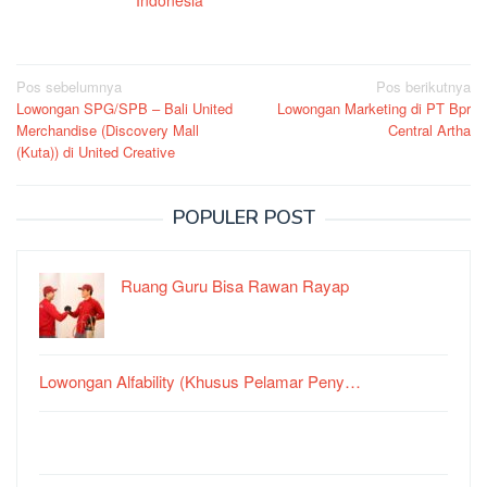
Indonesia
Navigasi
Pos sebelumnya
Pos berikutnya
Lowongan SPG/SPB – Bali United
Lowongan Marketing di PT Bpr
pos
Merchandise (Discovery Mall
Central Artha
(Kuta)) di United Creative
POPULER POST
Ruang Guru Bisa Rawan Rayap
Lowongan Alfability (Khusus Pelamar Peny…