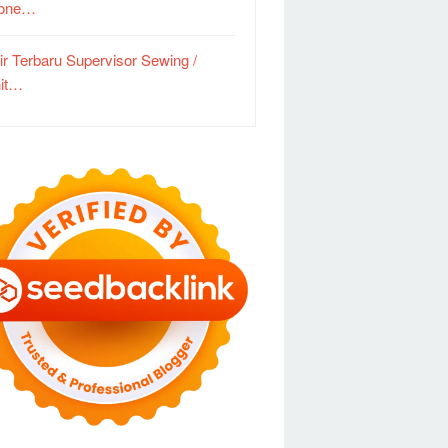
done…
ir Terbaru Supervisor Sewing /
it…