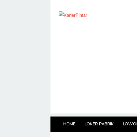
Loncat
ke
konten
HOME
LOKER PABRIK
LOWON