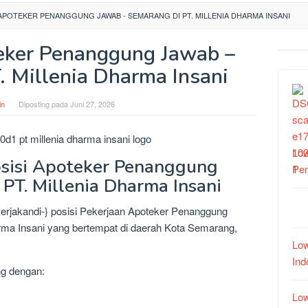
OTEKER PENANGGUNG JAWAB - SEMARANG DI PT. MILLENIA DHARMA INSANI
ker Penanggung Jawab –
. Millenia Dharma Insani
in
Diposting pada
Juni 27, 2026
Low
osisi Apoteker Penanggung
Pe
PT. Millenia Dharma Insani
rkerjakandi-} posisi Pekerjaan Apoteker Penanggung
rma Insani yang bertempat di daerah Kota Semarang,
Low
In
ng dengan:
Low