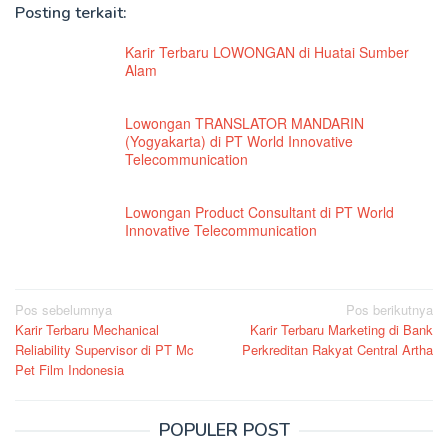
Posting terkait:
Karir Terbaru LOWONGAN di Huatai Sumber
Alam
Lowongan TRANSLATOR MANDARIN
(Yogyakarta) di PT World Innovative
Telecommunication
Lowongan Product Consultant di PT World
Innovative Telecommunication
Navigasi
Pos sebelumnya
Pos berikutnya
Karir Terbaru Mechanical
Karir Terbaru Marketing di Bank
pos
Reliability Supervisor di PT Mc
Perkreditan Rakyat Central Artha
Pet Film Indonesia
POPULER POST