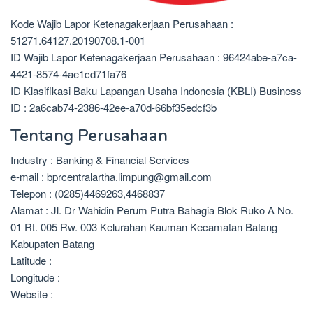
Kode Wajib Lapor Ketenagakerjaan Perusahaan :
51271.64127.20190708.1-001
ID Wajib Lapor Ketenagakerjaan Perusahaan : 96424abe-a7ca-
4421-8574-4ae1cd71fa76
ID Klasifikasi Baku Lapangan Usaha Indonesia (KBLI) Business
ID : 2a6cab74-2386-42ee-a70d-66bf35edcf3b
Tentang Perusahaan
Industry : Banking & Financial Services
e-mail : bprcentralartha.limpung@gmail.com
Telepon : (0285)4469263,4468837
Alamat : Jl. Dr Wahidin Perum Putra Bahagia Blok Ruko A No.
01 Rt. 005 Rw. 003 Kelurahan Kauman Kecamatan Batang
Kabupaten Batang
Latitude :
Longitude :
Website :