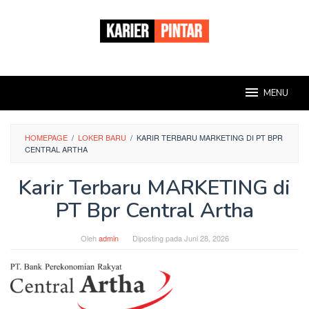
Loncat
ke
konten
MENU
HOMEPAGE
/
LOKER BARU
/
KARIR TERBARU MARKETING DI PT BPR
CENTRAL ARTHA
Karir Terbaru MARKETING di
PT Bpr Central Artha
Oleh
admin
Diposting pada
Juni 28, 2026