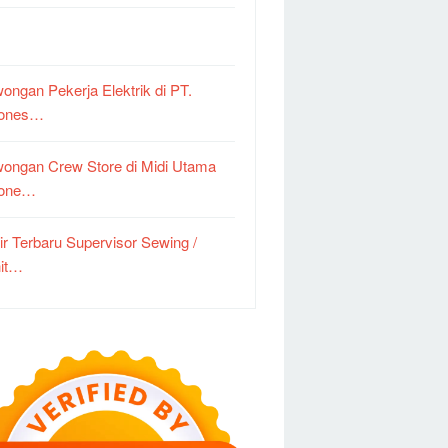
ongan Pekerja Elektrik di PT.
dones…
ongan Crew Store di Midi Utama
done…
ir Terbaru Supervisor Sewing /
it…