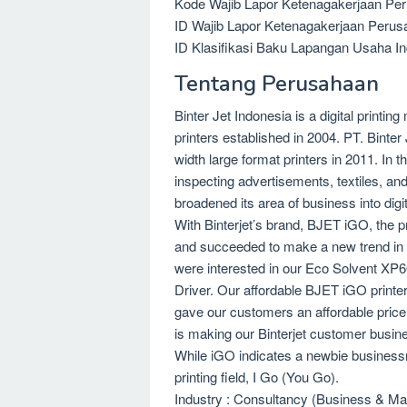
Kode Wajib Lapor Ketenagakerjaan Per
ID Wajib Lapor Ketenagakerjaan Perus
ID Klasifikasi Baku Lapangan Usaha In
Tentang Perusahaan
Binter Jet Indonesia is a digital printin
printers established in 2004. PT. Binter
width large format printers in 2011. In t
inspecting advertisements, textiles, an
broadened its area of business into digita
With Binterjet’s brand, BJET iGO, the p
and succeeded to make a new trend in th
were interested in our Eco Solvent XP6
Driver. Our affordable BJET iGO printer’
gave our customers an affordable pric
is making our Binterjet customer busin
While iGO indicates a newbie businessma
printing field, I Go (You Go).
Industry : Consultancy (Business & M