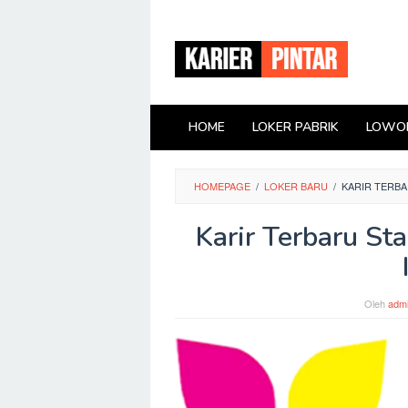
Loncat
ke
konten
HOME
LOKER PABRIK
LOWON
HOMEPAGE
/
LOKER BARU
/
KARIR TERBA
Karir Terbaru Sta
Oleh
adm