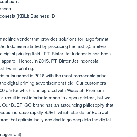
usahaan :
ahaan :
donesia (KBLI) Business ID :
g machine vendor that provides solutions for large format
 Jet Indonesia started by producing the first 5,5 meters
he digital printing field, PT. Binter Jet Indonesia has been
d apparel. Hence, in 2015, PT. Binter Jet Indonesia
l T-shirt printing.
rinter launched in 2018 with the most reasonable price
e digital printing advertisement field. Our customers
00 printer which is integrated with Wasatch Premium
s result is not inferior to made-in-Japan printers, but we
e. Our BJET iGO brand has an astounding philosophy that
esses increase rapidly BJET, which stands for Be a Jet.
n that optimistically decided to go deep into the digital
anagement)