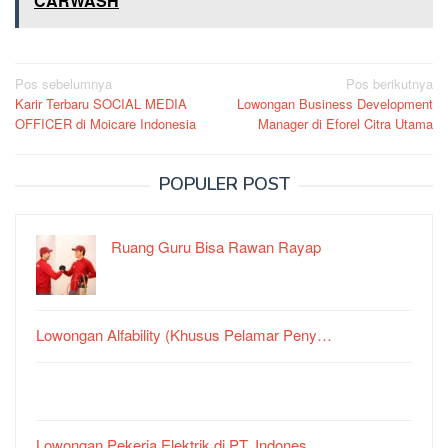
CARWASH
Navigasi
Pos sebelumnya
Pos berikutnya
Karir Terbaru SOCIAL MEDIA
Lowongan Business Development
pos
OFFICER di Moicare Indonesia
Manager di Eforel Citra Utama
POPULER POST
Ruang Guru Bisa Rawan Rayap
Lowongan Alfability (Khusus Pelamar Peny…
Lowongan Pekerja Elektrik di PT. Indones…