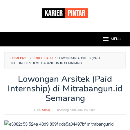
Loncat
ke
konten
MENU
HOMEPAGE
/
LOKER BARU
/
LOWONGAN ARSITEK (PAID
INTERNSHIP) DI MITRABANGUN.ID SEMARANG
Lowongan Arsitek (Paid
Internship) di Mitrabangun.id
Semarang
Oleh
admin
Diposting pada
Juni 28, 2026