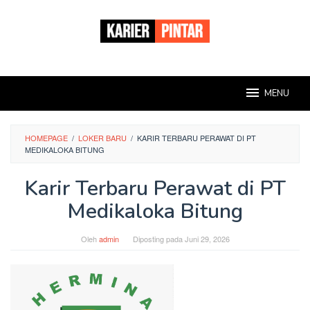
Loncat
ke
konten
MENU
HOMEPAGE
/
LOKER BARU
/
KARIR TERBARU PERAWAT DI PT
MEDIKALOKA BITUNG
Karir Terbaru Perawat di PT
Medikaloka Bitung
Oleh
admin
Diposting pada
Juni 29, 2026