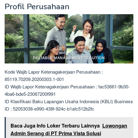
Profil Perusahaan
Kode Wajib Lapor Ketenagakerjaan Perusahaan :
85119.70209.20200303.1-001
ID Wajib Lapor Ketenagakerjaan Perusahaan : fac53661-9b30-
4ba6-bde5-23067200f991
ID Klasifikasi Baku Lapangan Usaha Indonesia (KBLI) Business
ID : 52053038-e990-438f-924c-b1afc512b2fc
Baca Juga Info Loker Terbaru Lainnya
Lowongan
Admin Serang di PT Prima Vista Solusi