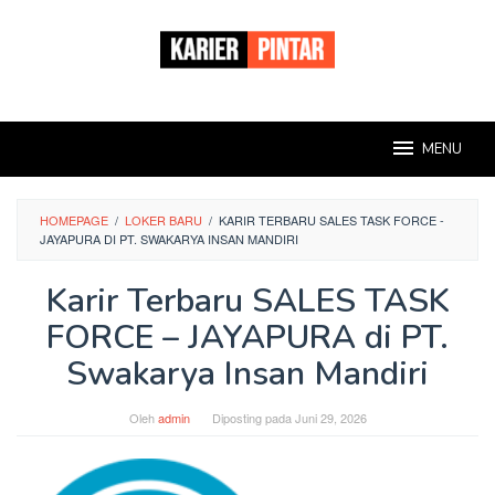
Loncat
ke
konten
MENU
HOMEPAGE
/
LOKER BARU
/
KARIR TERBARU SALES TASK FORCE -
JAYAPURA DI PT. SWAKARYA INSAN MANDIRI
Karir Terbaru SALES TASK
FORCE – JAYAPURA di PT.
Swakarya Insan Mandiri
Oleh
admin
Diposting pada
Juni 29, 2026