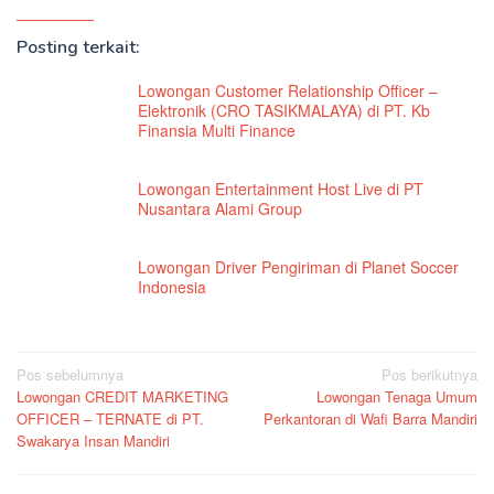
Posting terkait:
Lowongan Customer Relationship Officer –
Elektronik (CRO TASIKMALAYA) di PT. Kb
Finansia Multi Finance
Lowongan Entertainment Host Live di PT
Nusantara Alami Group
Lowongan Driver Pengiriman di Planet Soccer
Indonesia
Navigasi
Pos sebelumnya
Pos berikutnya
Lowongan CREDIT MARKETING
Lowongan Tenaga Umum
pos
OFFICER – TERNATE di PT.
Perkantoran di Wafi Barra Mandiri
Swakarya Insan Mandiri