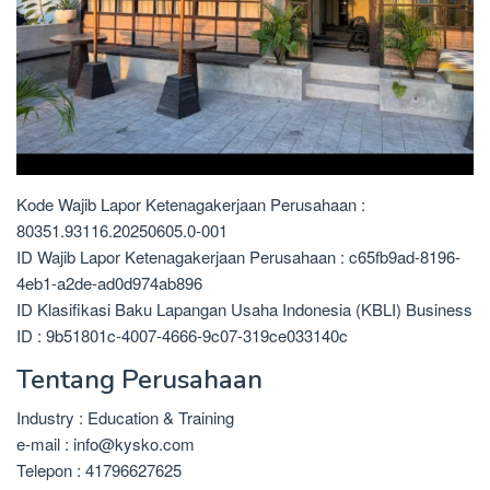
Kode Wajib Lapor Ketenagakerjaan Perusahaan :
80351.93116.20250605.0-001
ID Wajib Lapor Ketenagakerjaan Perusahaan : c65fb9ad-8196-
4eb1-a2de-ad0d974ab896
ID Klasifikasi Baku Lapangan Usaha Indonesia (KBLI) Business
ID : 9b51801c-4007-4666-9c07-319ce033140c
Tentang Perusahaan
Industry : Education & Training
e-mail : info@kysko.com
Telepon : 41796627625