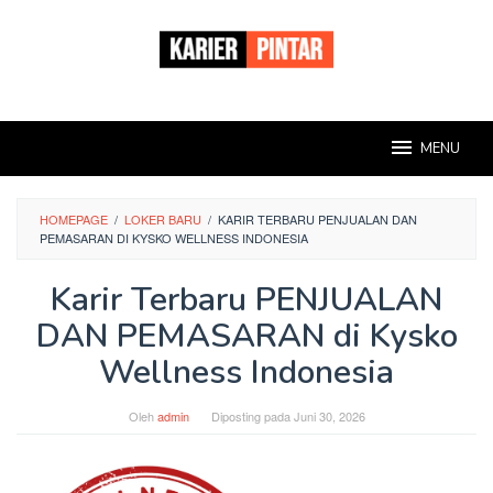
Loncat
ke
konten
MENU
HOMEPAGE
/
LOKER BARU
/
KARIR TERBARU PENJUALAN DAN
PEMASARAN DI KYSKO WELLNESS INDONESIA
Karir Terbaru PENJUALAN
DAN PEMASARAN di Kysko
Wellness Indonesia
Oleh
admin
Diposting pada
Juni 30, 2026