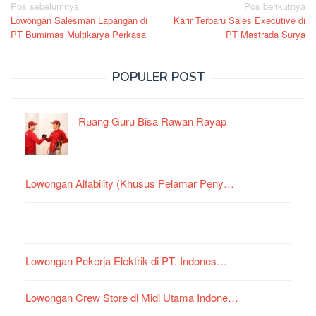
Navigasi
Pos sebelumnya
Pos berikutnya
Lowongan Salesman Lapangan di
Karir Terbaru Sales Executive di
pos
PT Bumimas Multikarya Perkasa
PT Mastrada Surya
POPULER POST
Ruang Guru Bisa Rawan Rayap
Lowongan Alfability (Khusus Pelamar Peny…
Lowongan Pekerja Elektrik di PT. Indones…
Lowongan Crew Store di Midi Utama Indone…