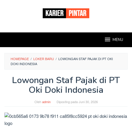
Loncat
ke
konten
MENU
HOMEPAGE
/
LOKER BARU
/
LOWONGAN STAF PAJAK DI PT OKI
DOKI INDONESIA
Lowongan Staf Pajak di PT
Oki Doki Indonesia
Oleh
admin
Diposting pada
Juni 30, 2026