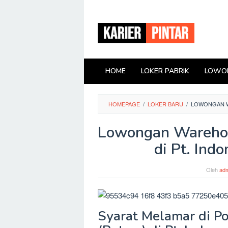
Loncat
ke
konten
HOME
LOKER PABRIK
LOWON
HOMEPAGE
/
LOKER BARU
/
LOWONGAN WA
Lowongan Warehou
di Pt. Ind
Oleh
adm
Syarat Melamar di Po