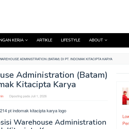
GAN KERJA
ARTIKLE
LIFESTYLE
ABOUT
REHOUSE ADMINISTRATION (BATAM) DI PT. INDOMAK KITACIPTA KARYA
se Administration (Batam)
omak Kitacipta Karya
in
Diposting pada
Juli 1, 2026
Low
sisi Warehouse Administration
Pe