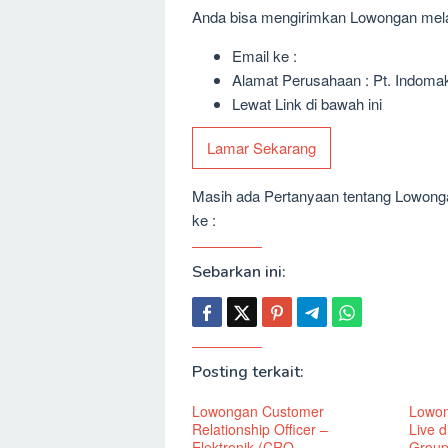
Anda bisa mengirimkan Lowongan melalu
Email ke :
Alamat Perusahaan : Pt. Indomak 
Lewat Link di bawah ini
Lamar Sekarang
Masih ada Pertanyaan tentang Lowongan
ke :
Sebarkan ini:
Posting terkait:
Lowongan Customer
Lowon
Relationship Officer –
Live 
Elektronik (CRO
Grou