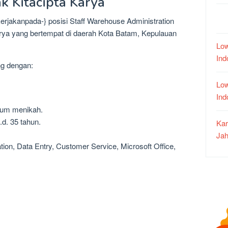
k Kitacipta Karya
kerjakanpada-} posisi Staff Warehouse Administration
arya yang bertempat di daerah Kota Batam, Kepulauan
Low
In
ng dengan:
Low
In
lum menikah.
.d. 35 tahun.
Kar
Jah
ation, Data Entry, Customer Service, Microsoft Office,