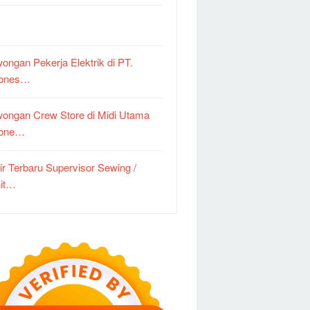
ongan Pekerja Elektrik di PT.
dones…
ongan Crew Store di Midi Utama
done…
ir Terbaru Supervisor Sewing /
it…