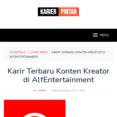
Loncat
ke
konten
MENU
HOMEPAGE
/
LOKER BARU
/
KARIR TERBARU KONTEN KREATOR DI
ALFENTERTAINMENT
Karir Terbaru Konten Kreator
di AlfEntertainment
Oleh
admin
Diposting pada
Juli 3, 2026