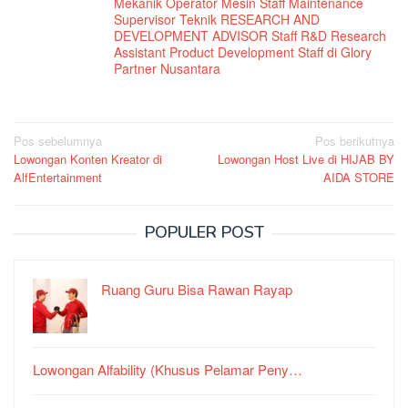
Mekanik Operator Mesin Staff Maintenance
Supervisor Teknik RESEARCH AND
DEVELOPMENT ADVISOR Staff R&D Research
Assistant Product Development Staff di Glory
Partner Nusantara
Navigasi
Pos sebelumnya
Pos berikutnya
Lowongan Konten Kreator di
Lowongan Host Live di HIJAB BY
pos
AlfEntertainment
AIDA STORE
POPULER POST
Ruang Guru Bisa Rawan Rayap
Lowongan Alfability (Khusus Pelamar Peny…