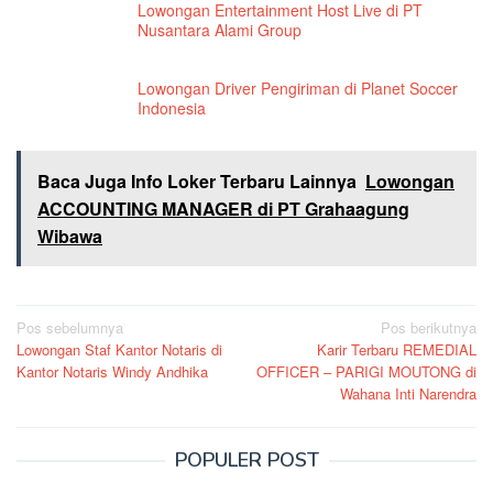
Lowongan Entertainment Host Live di PT
Nusantara Alami Group
Lowongan Driver Pengiriman di Planet Soccer
Indonesia
Baca Juga Info Loker Terbaru Lainnya
Lowongan
ACCOUNTING MANAGER di PT Grahaagung
Wibawa
Navigasi
Pos sebelumnya
Pos berikutnya
Lowongan Staf Kantor Notaris di
Karir Terbaru REMEDIAL
pos
Kantor Notaris Windy Andhika
OFFICER – PARIGI MOUTONG di
Wahana Inti Narendra
POPULER POST