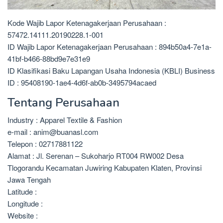
Kode Wajib Lapor Ketenagakerjaan Perusahaan :
57472.14111.20190228.1-001
ID Wajib Lapor Ketenagakerjaan Perusahaan : 894b50a4-7e1a-
41bf-b466-88bd9e7e31e9
ID Klasifikasi Baku Lapangan Usaha Indonesia (KBLI) Business
ID : 95408190-1ae4-4d6f-ab0b-3495794acaed
Tentang Perusahaan
Industry : Apparel Textile & Fashion
e-mail : anim@buanasl.com
Telepon : 02717881122
Alamat : Jl. Serenan – Sukoharjo RT004 RW002 Desa
Tlogorandu Kecamatan Juwiring Kabupaten Klaten, Provinsi
Jawa Tengah
Latitude :
Longitude :
Website :