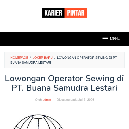
Loncat
ke
konten
MENU
HOMEPAGE
/
LOKER BARU
/
LOWONGAN OPERATOR SEWING DI PT.
BUANA SAMUDRA LESTARI
Lowongan Operator Sewing di
PT. Buana Samudra Lestari
Oleh
admin
Diposting pada
Juli 3, 2026