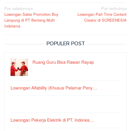
Navigasi
Pos sebelumnya
Pos berikutnya
Lowongan Sales Promotion Boy
Lowongan Part Time Content
pos
Lampung di PT Benteng Multi
Creator di SCREENESIA
Indotama
POPULER POST
Ruang Guru Bisa Rawan Rayap
Lowongan Alfability (Khusus Pelamar Peny…
Lowongan Pekerja Elektrik di PT. Indones…