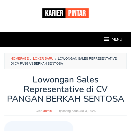
Loncat
ke
konten
MENU
HOMEPAGE
/
LOKER BARU
/
LOWONGAN SALES REPRESENTATIVE
DI CV PANGAN BERKAH SENTOSA
Lowongan Sales
Representative di CV
PANGAN BERKAH SENTOSA
Oleh
admin
Diposting pada
Juli 3, 2026