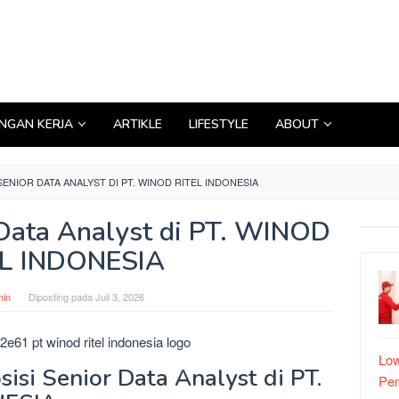
GAN KERJA
ARTIKLE
LIFESTYLE
ABOUT
NIOR DATA ANALYST DI PT. WINOD RITEL INDONESIA
Data Analyst di PT. WINOD
EL INDONESIA
in
Diposting pada
Juli 3, 2026
Low
isi Senior Data Analyst di PT.
Pe