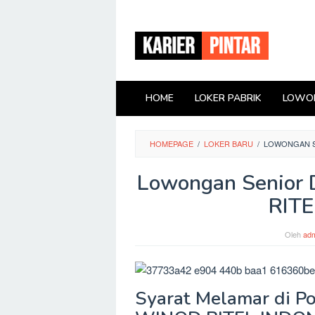
Loncat
ke
konten
HOME
LOKER PABRIK
LOWON
HOMEPAGE
/
LOKER BARU
/
LOWONGAN SE
Lowongan Senior 
RIT
Oleh
adm
Syarat Melamar di Pos