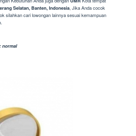
dengan Kebutuhan Anda juga dengan
UMR
Kota tempat
erang Selatan, Banten, Indonesia
, Jika Anda cocok
ocok silahkan cari lowongan lainnya sesuai kemampuan
n.
: normal