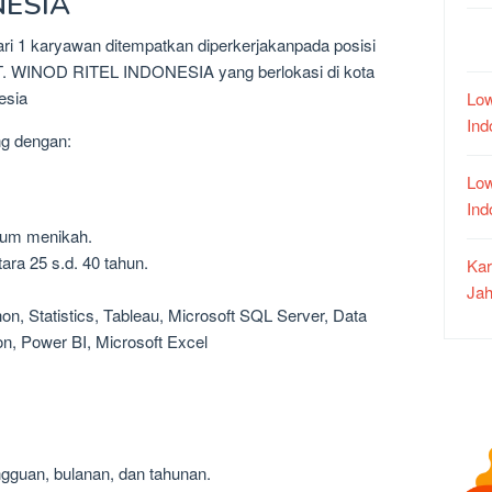
NESIA
1 karyawan ditempatkan diperkerjakanpada posisi
PT. WINOD RITEL INDONESIA yang berlokasi di kota
esia
Low
In
ng dengan:
Low
In
lum menikah.
ara 25 s.d. 40 tahun.
Kar
Jah
hon, Statistics, Tableau, Microsoft SQL Server, Data
on, Power BI, Microsoft Excel
ngguan, bulanan, dan tahunan.