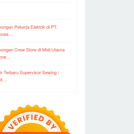
ongan Pekerja Elektrik di PT.
dones…
ongan Crew Store di Midi Utama
done…
ir Terbaru Supervisor Sewing /
it…