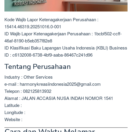
Kode Wajib Lapor Ketenagakerjaan Perusahaan :
15414.46319.20251016.0-001
ID Wajib Lapor Ketenagakerjaan Perusahaan : 1bcbf502-ccff-
46af-8190-b5eb357f82e8
ID Klasifikasi Baku Lapangan Usaha Indonesia (KBLI) Business
ID : c6132008-6738-4bf9-aaba-86467c241d96
Tentang Perusahaan
Industry : Other Services
e-mail : harmonykreasiindonesia2025@gmail.com
Telepon : 082125813932
Alamat : JALAN ACCASIA NUSA INDAH NOMOR 1541
Latitude :
Longitude :
Website :
Cara dan Waktu Melamar