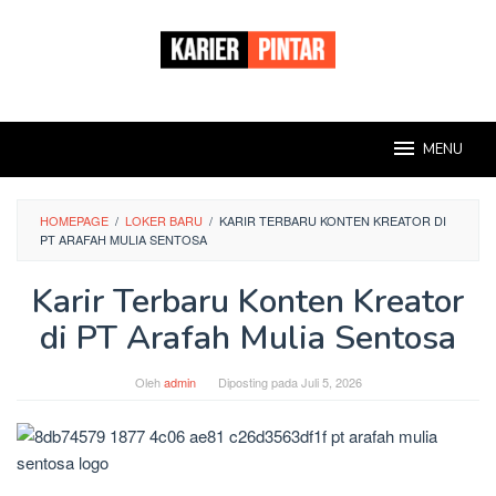
Loncat
ke
konten
MENU
HOMEPAGE
/
LOKER BARU
/
KARIR TERBARU KONTEN KREATOR DI
PT ARAFAH MULIA SENTOSA
Karir Terbaru Konten Kreator
di PT Arafah Mulia Sentosa
Oleh
admin
Diposting pada
Juli 5, 2026