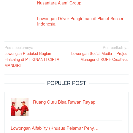
Nusantara Alami Group
Lowongan Driver Pengiriman di Planet Soccer
Indonesia
Navigasi
Pos sebelumnya
Pos berikutnya
Lowongan Produksi Bagian
Lowongan Social Media – Project
pos
Finishing di PT KINANTI CIPTA
Manager di KOPF Creatives
MANDIRI
POPULER POST
Ruang Guru Bisa Rawan Rayap
Lowongan Alfability (Khusus Pelamar Peny…