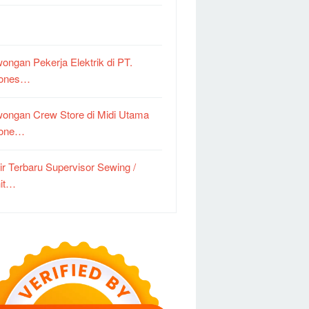
ongan Pekerja Elektrik di PT.
dones…
ongan Crew Store di Midi Utama
done…
ir Terbaru Supervisor Sewing /
it…