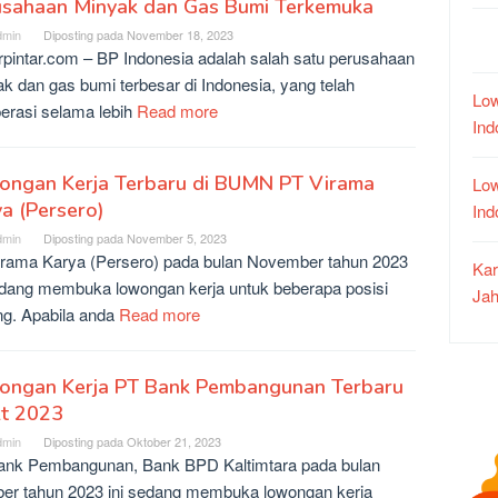
usahaan Minyak dan Gas Bumi Terkemuka
dmin
Diposting pada
November 18, 2023
rpintar.com – BP Indonesia adalah salah satu perusahaan
k dan gas bumi terbesar di Indonesia, yang telah
Low
erasi selama lebih
Read more
In
ongan Kerja Terbaru di BUMN PT Virama
Low
a (Persero)
In
dmin
Diposting pada
November 5, 2023
rama Karya (Persero) pada bulan November tahun 2023
Kar
edang membuka lowongan kerja untuk beberapa posisi
Jah
ng. Apabila anda
Read more
ongan Kerja PT Bank Pembangunan Terbaru
kt 2023
dmin
Diposting pada
Oktober 21, 2023
ank Pembangunan, Bank BPD Kaltimtara pada bulan
er tahun 2023 ini sedang membuka lowongan kerja