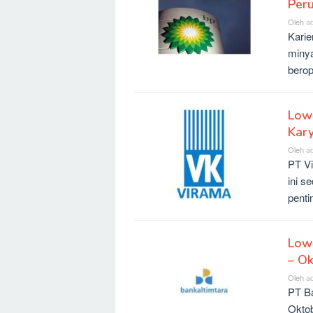
Per
Oleh
a
Karie
minya
berop
Low
Kary
Oleh
a
PT Vi
ini s
penti
Low
– O
Oleh
a
PT B
Oktob