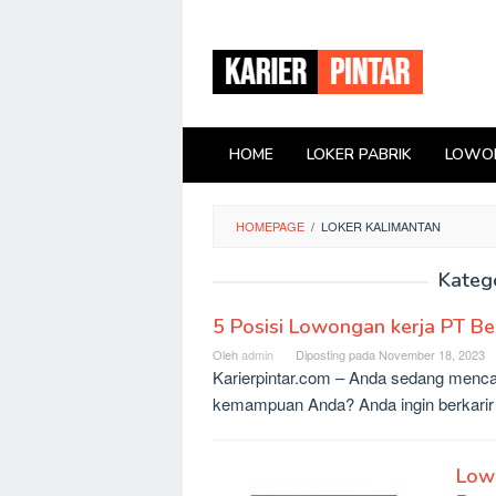
Loncat
ke
konten
HOME
LOKER PABRIK
LOWON
HOMEPAGE
/
LOKER KALIMANTAN
Kateg
5 Posisi Lowongan kerja PT Be
Oleh
admin
Diposting pada
November 18, 2023
Karierpintar.com – Anda sedang mencar
kemampuan Anda? Anda ingin berkarir 
Lowo