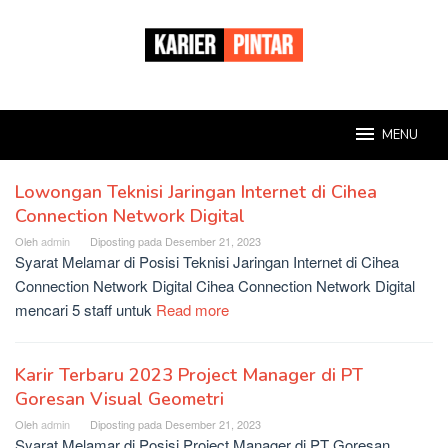
Loncat
ke
konten
MENU
Lowongan Teknisi Jaringan Internet di Cihea
KarierPintar
Connection Network Digital
Oleh
admin
Diposting pada
Desember 21, 2023
Syarat Melamar di Posisi Teknisi Jaringan Internet di Cihea
Connection Network Digital Cihea Connection Network Digital
mencari 5 staff untuk
Read more
Karir Terbaru 2023 Project Manager di PT
Goresan Visual Geometri
Oleh
admin
Diposting pada
Desember 21, 2023
Syarat Melamar di Posisi Project Manager di PT Goresan