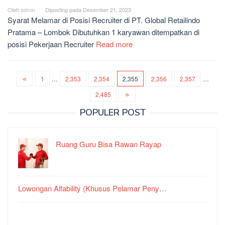
Oleh
admin
Diposting pada
Desember 21, 2023
Syarat Melamar di Posisi Recruiter di PT. Global Retailindo
Pratama – Lombok Dibutuhkan 1 karyawan ditempatkan di
posisi Pekerjaan Recruiter
Read more
1
…
2,353
2,354
2,355
2,356
2,357
…
2,485
POPULER POST
Ruang Guru Bisa Rawan Rayap
Lowongan Alfability (Khusus Pelamar Peny…