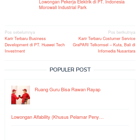
Lowongan Pekerja Elektrik di PT. Indonesia
Morowali Industrial Park
Navigasi
Pos sebelumnya
Pos berikutnya
Karir Terbaru Business
Karir Terbaru Costumer Service
pos
Development di PT. Huawei Tech
GraPARI Telkomsel – Kuta, Bali di
Investment
Infomedia Nusantara
POPULER POST
Ruang Guru Bisa Rawan Rayap
Lowongan Alfability (Khusus Pelamar Peny…