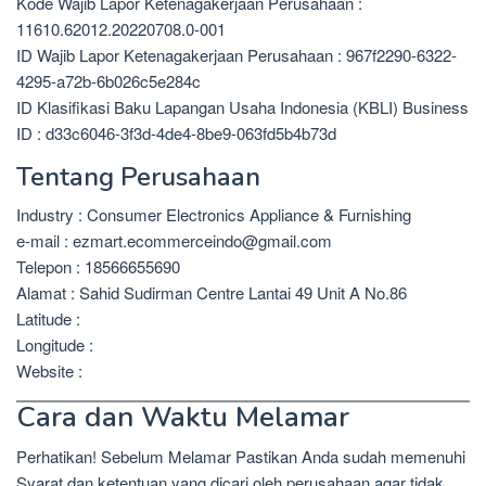
Kode Wajib Lapor Ketenagakerjaan Perusahaan :
11610.62012.20220708.0-001
ID Wajib Lapor Ketenagakerjaan Perusahaan : 967f2290-6322-
4295-a72b-6b026c5e284c
ID Klasifikasi Baku Lapangan Usaha Indonesia (KBLI) Business
ID : d33c6046-3f3d-4de4-8be9-063fd5b4b73d
Tentang Perusahaan
Industry : Consumer Electronics Appliance & Furnishing
e-mail : ezmart.ecommerceindo@gmail.com
Telepon : 18566655690
Alamat : Sahid Sudirman Centre Lantai 49 Unit A No.86
Latitude :
Longitude :
Website :
Cara dan Waktu Melamar
Perhatikan! Sebelum Melamar Pastikan Anda sudah memenuhi
Syarat dan ketentuan yang dicari oleh perusahaan agar tidak