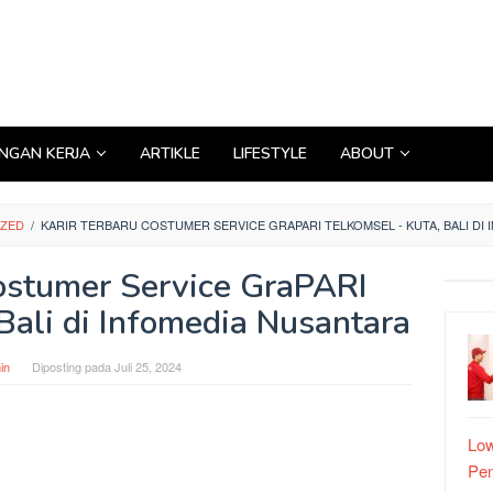
GAN KERJA
ARTIKLE
LIFESTYLE
ABOUT
IZED
/
KARIR TERBARU COSTUMER SERVICE GRAPARI TELKOMSEL - KUTA, BALI DI
Costumer Service GraPARI
Bali di Infomedia Nusantara
in
Diposting pada
Juli 25, 2024
Low
Pe