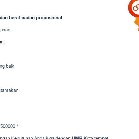
 dan berat badan proposional
rusan
un
ng baik
iutamakan
3500000 *
dengan Kebutuhan Anda juga dengan
UMR
Kota tempat