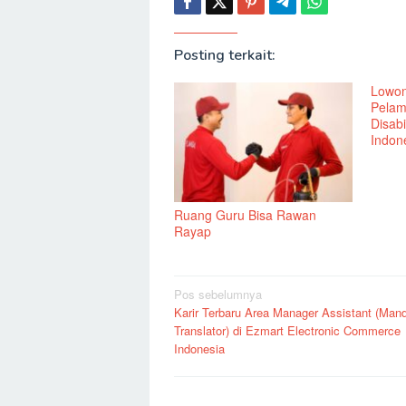
Posting terkait:
Lowon
Pelam
Disabi
Indone
Ruang Guru Bisa Rawan
Rayap
Navigasi
Pos sebelumnya
Karir Terbaru Area Manager Assistant (Mand
pos
Translator) di Ezmart Electronic Commerce
Indonesia