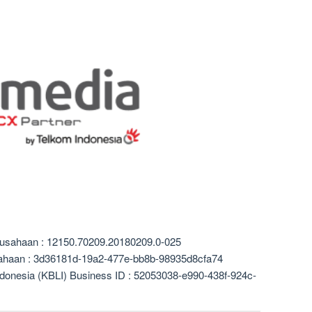
rusahaan : 12150.70209.20180209.0-025
sahaan : 3d36181d-19a2-477e-bb8b-98935d8cfa74
ndonesia (KBLI) Business ID : 52053038-e990-438f-924c-