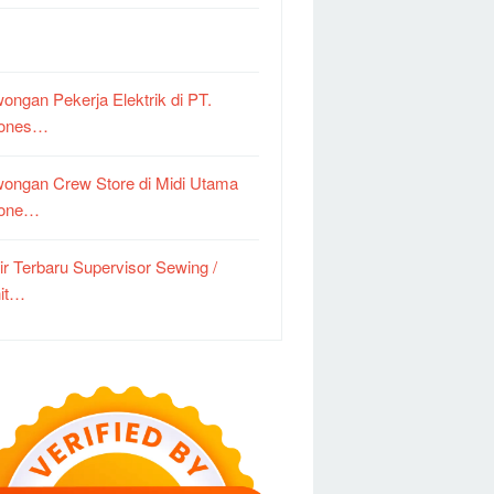
ongan Pekerja Elektrik di PT.
dones…
ongan Crew Store di Midi Utama
done…
ir Terbaru Supervisor Sewing /
it…