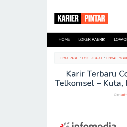
Loncat
ke
konten
HOME
LOKER PABRIK
LOWON
HOMEPAGE
/
LOKER BARU
/
UNCATEGOR
Karir Terbaru 
Telkomsel – Kuta, 
Oleh
adm