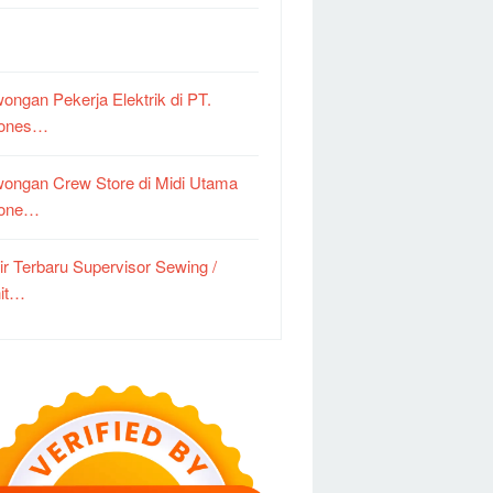
ongan Pekerja Elektrik di PT.
dones…
ongan Crew Store di Midi Utama
done…
ir Terbaru Supervisor Sewing /
it…