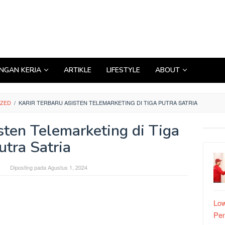
GAN KERJA
ARTIKLE
LIFESTYLE
ABOUT
IZED
/
KARIR TERBARU ASISTEN TELEMARKETING DI TIGA PUTRA SATRIA
sten Telemarketing di Tiga
utra Satria
Diposting pada
Agustus 1, 2024
Low
Pe