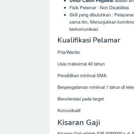
Umur Calon Pegawai
adalah ant
Fisik Pelamar : Non Disabilitas
Skill yang dibutuhkan : Pelayan
sama tim, Menunjukkan komitmen
berkomunikasi
Kualifikasi Pelamar
Pria/Wanita
Usia maksimal 40 tahun
Pendidikan minimal SMA
Berpengalaman minimal 1 tahun di tele
Berorientasi pada target
Komunikatif
Kisaran Gaji
Kisaran Gaji adalah IDR 5069000 s.d. 