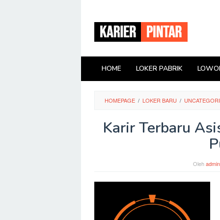
Loncat
ke
konten
HOME
LOKER PABRIK
LOWON
HOMEPAGE
/
LOKER BARU
/
UNCATEGOR
Karir Terbaru Asi
P
Oleh
admin