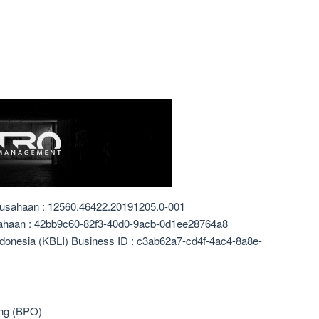
rusahaan : 12560.46422.20191205.0-001
sahaan : 42bb9c60-82f3-40d0-9acb-0d1ee28764a8
ndonesia (KBLI) Business ID : c3ab62a7-cd4f-4ac4-8a8e-
ing (BPO)