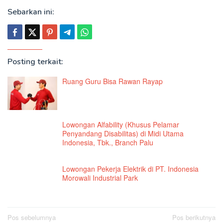
Sebarkan ini:
Posting terkait:
Ruang Guru Bisa Rawan Rayap
Lowongan Alfability (Khusus Pelamar
Penyandang Disabilitas) di Midi Utama
Indonesia, Tbk., Branch Palu
Lowongan Pekerja Elektrik di PT. Indonesia
Morowali Industrial Park
Navigasi
Pos sebelumnya
Pos berikutnya