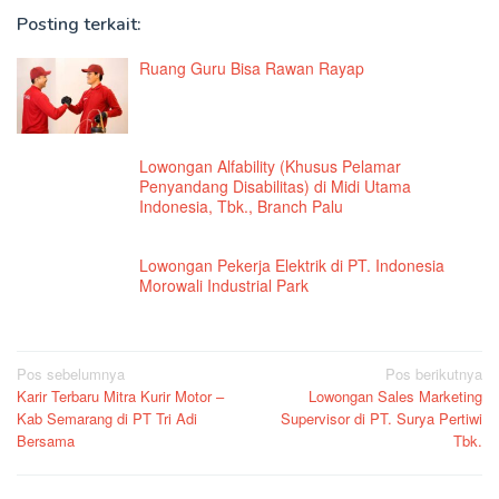
Posting terkait:
Ruang Guru Bisa Rawan Rayap
Lowongan Alfability (Khusus Pelamar
Penyandang Disabilitas) di Midi Utama
Indonesia, Tbk., Branch Palu
Lowongan Pekerja Elektrik di PT. Indonesia
Morowali Industrial Park
Navigasi
Pos sebelumnya
Pos berikutnya
Karir Terbaru Mitra Kurir Motor –
Lowongan Sales Marketing
pos
Kab Semarang di PT Tri Adi
Supervisor di PT. Surya Pertiwi
Bersama
Tbk.