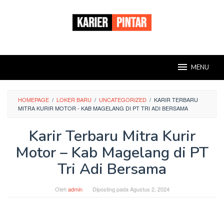
Loncat
ke
konten
MENU
HOMEPAGE
/
LOKER BARU
/
UNCATEGORIZED
/
KARIR TERBARU
MITRA KURIR MOTOR - KAB MAGELANG DI PT TRI ADI BERSAMA
Karir Terbaru Mitra Kurir
Motor – Kab Magelang di PT
Tri Adi Bersama
Oleh
admin
Diposting pada
Agustus 2, 2024