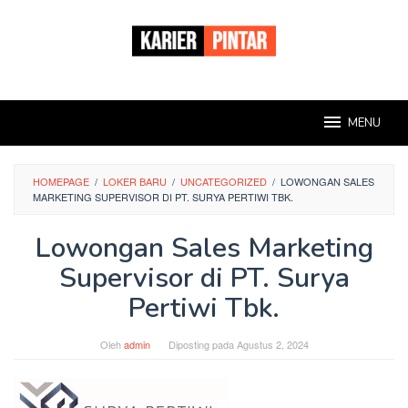
Loncat
ke
konten
MENU
HOMEPAGE
/
LOKER BARU
/
UNCATEGORIZED
/
LOWONGAN SALES
MARKETING SUPERVISOR DI PT. SURYA PERTIWI TBK.
Lowongan Sales Marketing
Supervisor di PT. Surya
Pertiwi Tbk.
Oleh
admin
Diposting pada
Agustus 2, 2024