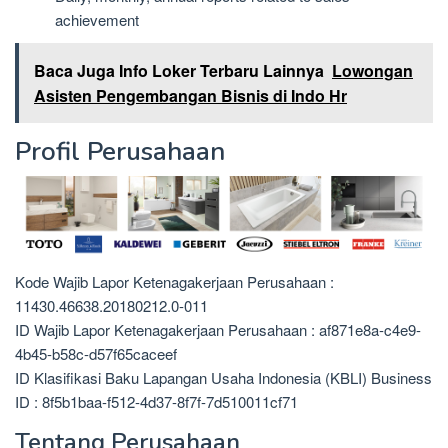
achievement
Baca Juga Info Loker Terbaru Lainnya
Lowongan
Asisten Pengembangan Bisnis di Indo Hr
Profil Perusahaan
Kode Wajib Lapor Ketenagakerjaan Perusahaan :
11430.46638.20180212.0-011
ID Wajib Lapor Ketenagakerjaan Perusahaan : af871e8a-c4e9-
4b45-b58c-d57f65caceef
ID Klasifikasi Baku Lapangan Usaha Indonesia (KBLI) Business
ID : 8f5b1baa-f512-4d37-8f7f-7d510011cf71
Tentang Perusahaan