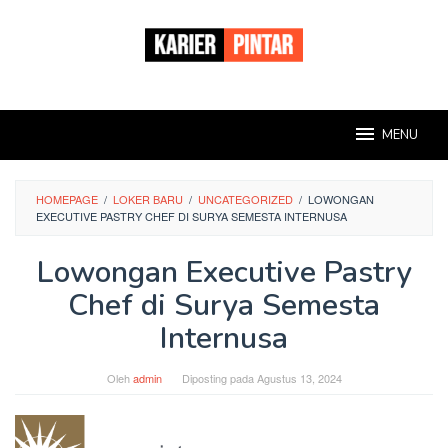
Loncat
ke
konten
MENU
HOMEPAGE
/
LOKER BARU
/
UNCATEGORIZED
/
LOWONGAN
EXECUTIVE PASTRY CHEF DI SURYA SEMESTA INTERNUSA
Lowongan Executive Pastry
Chef di Surya Semesta
Internusa
Oleh
admin
Diposting pada
Agustus 13, 2024