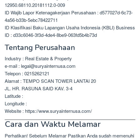
12950.68110.20181112.0-009
ID Wajib Lapor Ketenagakerjaan Perusahaan : d577027d-6c73-
4a56-b33b-5ebc78422711
ID Klasifikasi Baku Lapangan Usaha Indonesia (KBLI) Business
ID : d33c6046-3f3d-4de4-8be9-063fd5b4b73d
Tentang Perusahaan
Industry : Real Estate & Property
e-mail : legal@suryainternusa.com
Telepon : 0215262121
Alamat : TEMPO SCAN TOWER LANTAI 20
JL. HR. RASUNA SAID KAV. 3-4
Latitude :
Longitude :
Website : https://www.suryainternusa.com/
Cara dan Waktu Melamar
Perhatikan! Sebelum Melamar Pastikan Anda sudah memenuhi