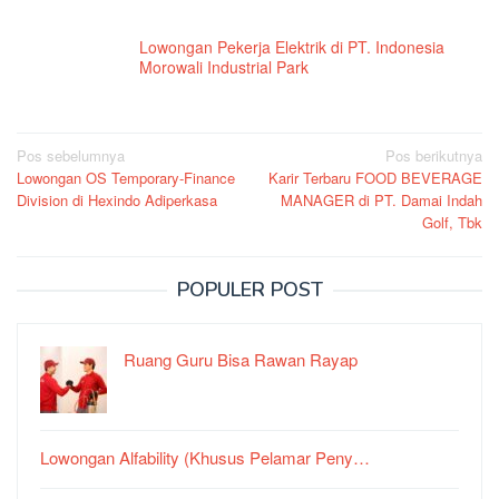
Lowongan Pekerja Elektrik di PT. Indonesia
Morowali Industrial Park
Navigasi
Pos sebelumnya
Pos berikutnya
Lowongan OS Temporary-Finance
Karir Terbaru FOOD BEVERAGE
pos
Division di Hexindo Adiperkasa
MANAGER di PT. Damai Indah
Golf, Tbk
POPULER POST
Ruang Guru Bisa Rawan Rayap
Lowongan Alfability (Khusus Pelamar Peny…