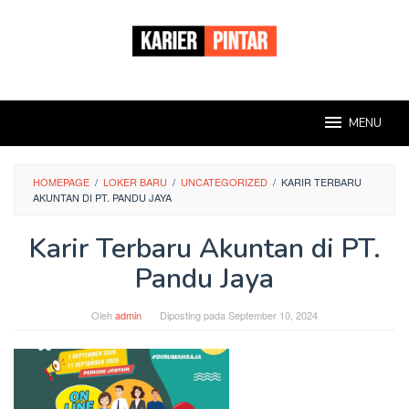
Loncat
ke
konten
MENU
HOMEPAGE
/
LOKER BARU
/
UNCATEGORIZED
/
KARIR TERBARU
AKUNTAN DI PT. PANDU JAYA
Karir Terbaru Akuntan di PT.
Pandu Jaya
Oleh
admin
Diposting pada
September 10, 2024