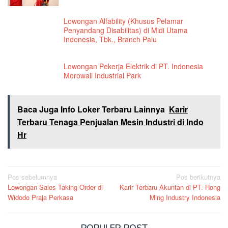
Lowongan Alfability (Khusus Pelamar
Penyandang Disabilitas) di Midi Utama
Indonesia, Tbk., Branch Palu
Lowongan Pekerja Elektrik di PT. Indonesia
Morowali Industrial Park
Baca Juga Info Loker Terbaru Lainnya
Karir
Terbaru Tenaga Penjualan Mesin Industri di Indo
Hr
Navigasi
Pos sebelumnya
Pos berikutnya
Lowongan Sales Taking Order di
Karir Terbaru Akuntan di PT. Hong
pos
Widodo Praja Perkasa
Ming Industry Indonesia
POPULER POST