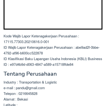
Kode Wajib Lapor Ketenagakerjaan Perusahaan :
17115.77303.20210616.0-001
ID Wajib Lapor Ketenagakerjaan Perusahaan : abe9ad2f-0bbe-
4792-af96-b600cc522878
ID Klasifikasi Baku Lapangan Usaha Indonesia (KBLI) Business
ID : e97d4b9d-d063-4847-a589-a15718ffde84
Tentang Perusahaan
Industry : Transportation & Logistic
e-mail : pandu@gmail.com
Telepon : 0216645828
Alamat : Bekasi
Latitude :