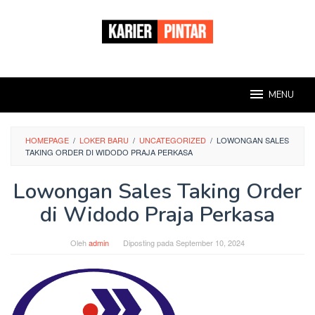
Loncat
ke
konten
MENU
HOMEPAGE
/
LOKER BARU
/
UNCATEGORIZED
/
LOWONGAN SALES
TAKING ORDER DI WIDODO PRAJA PERKASA
Lowongan Sales Taking Order
di Widodo Praja Perkasa
Oleh
admin
Diposting pada
September 10, 2024