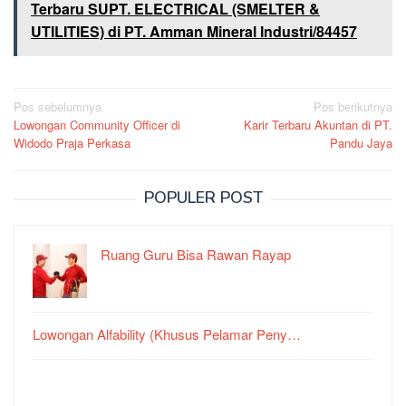
Terbaru SUPT. ELECTRICAL (SMELTER &
UTILITIES) di PT. Amman Mineral Industri/84457
Navigasi
Pos sebelumnya
Pos berikutnya
Lowongan Community Officer di
Karir Terbaru Akuntan di PT.
pos
Widodo Praja Perkasa
Pandu Jaya
POPULER POST
Ruang Guru Bisa Rawan Rayap
Lowongan Alfability (Khusus Pelamar Peny…