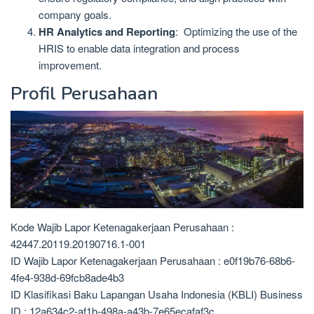
company goals.
HR Analytics and Reporting
:
Optimizing the use of the
HRIS to enable data integration and process
improvement.
Profil Perusahaan
Kode Wajib Lapor Ketenagakerjaan Perusahaan :
42447.20119.20190716.1-001
ID Wajib Lapor Ketenagakerjaan Perusahaan : e0f19b76-68b6-
4fe4-938d-69fcb8ade4b3
ID Klasifikasi Baku Lapangan Usaha Indonesia (KBLI) Business
ID : 12a634c2-af1b-498a-a43b-7e65ecafaf3c