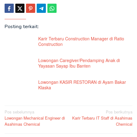
Posting terkait:
Karir Terbaru Construction Manager di Ratio
Construction
Lowongan Caregiver/Pendamping Anak di
Yayasan Sayap Ibu Banten
Lowongan KASIR RESTORAN di Ayam Bakar
Klaska
Navigasi
Pos sebelumnya
Pos berikutnya
Lowongan Mechanical Engineer di
Karir Terbaru IT Staff di Asahimas
pos
Asahimas Chemical
Chemical