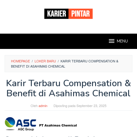
Loncat
ke
konten
MENU
HOMEPAGE
/
LOKER BARU
/
KARIR TERBARU COMPENSATION &
BENEFIT DI ASAHIMAS CHEMICAL
Karir Terbaru Compensation &
Benefit di Asahimas Chemical
Oleh
admin
Diposting pada
September 23, 2025