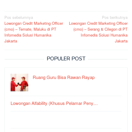
Navigasi
Pos sebelumnya
Pos berikutnya
Lowongan Credit Marketing Officer
Lowongan Credit Marketing Officer
pos
(cmo) – Ternate, Maluku di PT
(cmo) – Serang & Cilegon di PT
Infomedia Solusi Humanika
Infomedia Solusi Humanika
Jakarta
Jakarta
POPULER POST
Ruang Guru Bisa Rawan Rayap
Lowongan Alfability (Khusus Pelamar Peny…