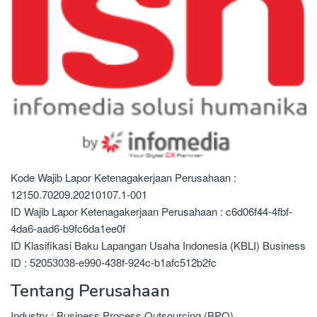
Kode Wajib Lapor Ketenagakerjaan Perusahaan :
12150.70209.20210107.1-001
ID Wajib Lapor Ketenagakerjaan Perusahaan : c6d06f44-4fbf-
4da6-aad6-b9fc6da1ee0f
ID Klasifikasi Baku Lapangan Usaha Indonesia (KBLI) Business
ID : 52053038-e990-438f-924c-b1afc512b2fc
Tentang Perusahaan
Industry : Business Process Outsourcing (BPO)