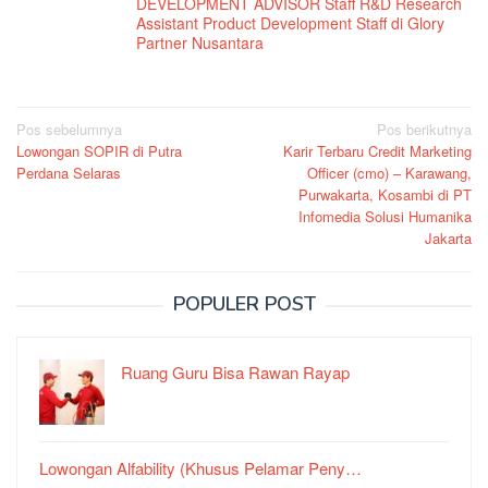
DEVELOPMENT ADVISOR Staff R&D Research
Assistant Product Development Staff di Glory
Partner Nusantara
Navigasi
Pos sebelumnya
Pos berikutnya
Lowongan SOPIR di Putra
Karir Terbaru Credit Marketing
pos
Perdana Selaras
Officer (cmo) – Karawang,
Purwakarta, Kosambi di PT
Infomedia Solusi Humanika
Jakarta
POPULER POST
Ruang Guru Bisa Rawan Rayap
Lowongan Alfability (Khusus Pelamar Peny…