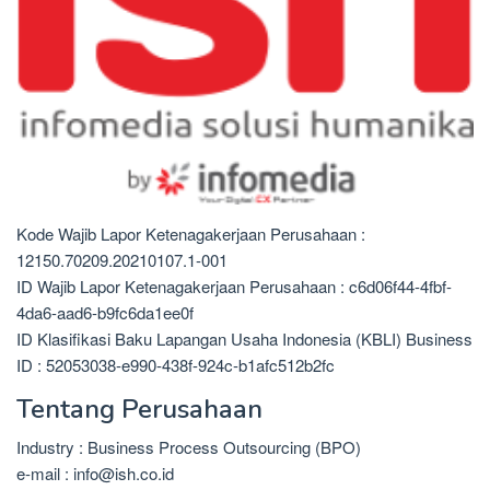
Kode Wajib Lapor Ketenagakerjaan Perusahaan :
12150.70209.20210107.1-001
ID Wajib Lapor Ketenagakerjaan Perusahaan : c6d06f44-4fbf-
4da6-aad6-b9fc6da1ee0f
ID Klasifikasi Baku Lapangan Usaha Indonesia (KBLI) Business
ID : 52053038-e990-438f-924c-b1afc512b2fc
Tentang Perusahaan
Industry : Business Process Outsourcing (BPO)
e-mail : info@ish.co.id