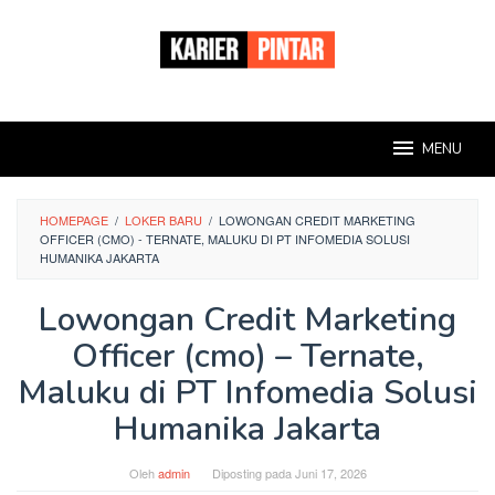
Loncat
ke
konten
MENU
HOMEPAGE
/
LOKER BARU
/
LOWONGAN CREDIT MARKETING
OFFICER (CMO) - TERNATE, MALUKU DI PT INFOMEDIA SOLUSI
HUMANIKA JAKARTA
Lowongan Credit Marketing
Officer (cmo) – Ternate,
Maluku di PT Infomedia Solusi
Humanika Jakarta
Oleh
admin
Diposting pada
Juni 17, 2026