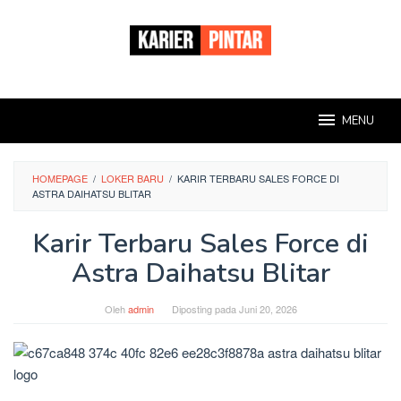
Loncat
ke
konten
MENU
HOMEPAGE
/
LOKER BARU
/
KARIR TERBARU SALES FORCE DI
ASTRA DAIHATSU BLITAR
Karir Terbaru Sales Force di
Astra Daihatsu Blitar
Oleh
admin
Diposting pada
Juni 20, 2026