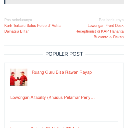
Navigasi
Pos sebelumnya
Pos berikutnya
Karir Terbaru Sales Force di Astra
Lowongan Front Desk
pos
Daihatsu Blitar
Receptionist di KAP Hananta
Budianto & Rekan
POPULER POST
Ruang Guru Bisa Rawan Rayap
Lowongan Alfability (Khusus Pelamar Peny…