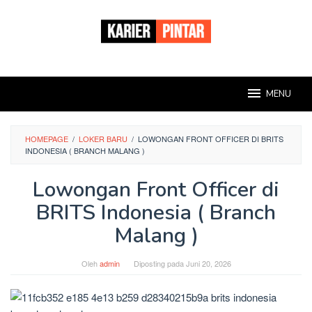
Loncat
ke
konten
MENU
HOMEPAGE
/
LOKER BARU
/
LOWONGAN FRONT OFFICER DI BRITS
INDONESIA ( BRANCH MALANG )
Lowongan Front Officer di
BRITS Indonesia ( Branch
Malang )
Oleh
admin
Diposting pada
Juni 20, 2026