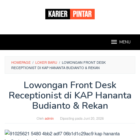
Loncat
ke
konten
MENU
HOMEPAGE
/
LOKER BARU
/
LOWONGAN FRONT DESK
RECEPTIONIST DI KAP HANANTA BUDIANTO & REKAN
Lowongan Front Desk
Receptionist di KAP Hananta
Budianto & Rekan
Oleh
admin
Diposting pada
Juni 20, 2026