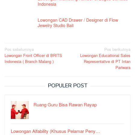
Indonesia
Lowongan CAD Drawer / Designer di Flow
Jewelry Studio Bali
Navigasi
Pos sebelumnya
Pos berikutnya
Lowongan Front Officer di BRITS
Lowongan Educational Sales
pos
Indonesia ( Branch Malang )
Representative di PT Intan
Pariwara
POPULER POST
Ruang Guru Bisa Rawan Rayap
Lowongan Alfability (Khusus Pelamar Peny…