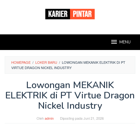
Loncat
ke
konten
MENU
HOMEPAGE
/
LOKER BARU
/
LOWONGAN MEKANIK ELEKTRIK DI PT
VIRTUE DRAGON NICKEL INDUSTRY
Lowongan MEKANIK
ELEKTRIK di PT Virtue Dragon
Nickel Industry
Oleh
admin
Diposting pada
Juni 21, 2026