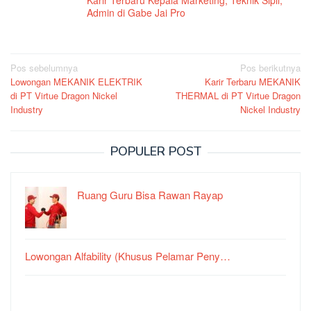
Karir Terbaru Kepala Marketing, Teknik Sipil,
Admin di Gabe Jai Pro
Navigasi
Pos sebelumnya
Pos berikutnya
Lowongan MEKANIK ELEKTRIK
Karir Terbaru MEKANIK
pos
di PT Virtue Dragon Nickel
THERMAL di PT Virtue Dragon
Industry
Nickel Industry
POPULER POST
Ruang Guru Bisa Rawan Rayap
Lowongan Alfability (Khusus Pelamar Peny…