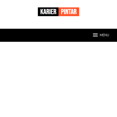
Loncat
ke
konten
MENU