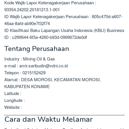
Kode Wajib Lapor Ketenagakerjaan Perusahaan :
93354.24202.20181213.1-001
ID Wajib Lapor Ketenagakerjaan Perusahaan : 805c470d-a607-
46aa-8afd-ab90e7f32f74
ID Klasifikasi Baku Lapangan Usaha Indonesia (KBLI) Business
ID : c2f6f644-6f3a-4260-b93d-0999672de0df
Tentang Perusahaan
Industry : Mining Oil & Gas
e-mail : amir.saribudin@vdni.co.id
Telepon : 0215152429
Alamat : DESA MOROSI, KECAMATAN MOROSI,
KABUPATEN KONAWE
Latitude :
Longitude :
Website :
Cara dan Waktu Melamar