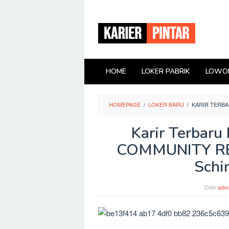
Loncat
ke
konten
HOME
LOKER PABRIK
LOWON
HOMEPAGE
/
LOKER BARU
/
KARIR TERBA
Karir Terbar
COMMUNITY REL
Schi
Oleh
adm