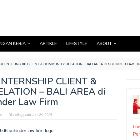
GAN KERJA
ARTIKLE
LIFESTYLE
ABOUT
RU INTERNSHIP CLIENT & COMMUNITY RELATION - BALI AREA DI SCHINDER LAW FI
u INTERNSHIP CLIENT &
ATION – BALI AREA di
nder Law Firm
in
Diposting pada
Juni 24, 2026
Low
Pe