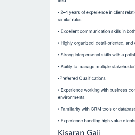
field
• 2–4 years of experience in client r
similar roles
• Excellent communication skills in bo
• Highly organized, detail-oriented, an
• Strong interpersonal skills with a po
• Ability to manage multiple stakeholde
•Preferred Qualifications
• Experience working with business com
environments
• Familiarity with CRM tools or datab
• Experience handling high-value client
Kisaran Gaji