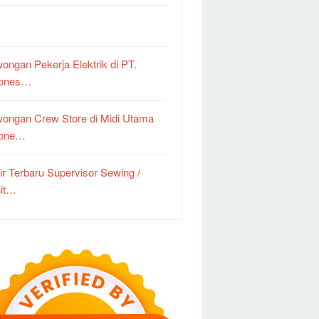
ongan Pekerja Elektrik di PT.
dones…
ongan Crew Store di Midi Utama
done…
ir Terbaru Supervisor Sewing /
it…