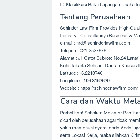
ID Klasifikasi Baku Lapangan Usaha In
Tentang Perusahaan
Schinder Law Firm Provides High-Quali
Industry : Consultancy (Business & M
e-mail : hrd@schinderlawfirm.com
Telepon : 021-2527676
Alamat : Jl. Gatot Subroto No.24 Lant
Kota Jakarta Selatan, Daerah Khusus 
Latitude : -6.2213740
Longitude : 106.8163630
Website : https://schinderlawfirm.com/
Cara dan Waktu Mel
Perhatikan! Sebelum Melamar Pastika
dicari oleh perusahaan agar tidak me
yakin memenuhi syarat serta Anda jug
serta Lokasi Kerja, maka silahkan Kir