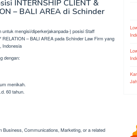
osisi INTERNSHIP CLIENT &
N – BALI AREA di Schinder
Low
untuk mengisi/diperkerjakanpada-} posisi Staff
In
ELATION – BALI AREA pada Schinder Law Firm yang
, Indonesia
Low
ng dengan:
In
Kar
Jah
lum menikah.
.d. 60 tahun.
n Business, Communications, Marketing, or a related