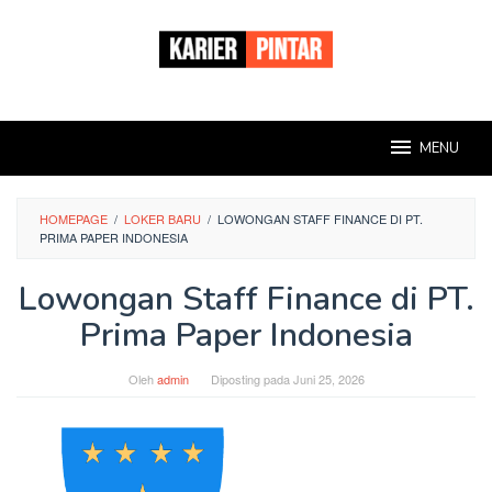
Loncat
ke
konten
MENU
HOMEPAGE
/
LOKER BARU
/
LOWONGAN STAFF FINANCE DI PT.
PRIMA PAPER INDONESIA
Lowongan Staff Finance di PT.
Prima Paper Indonesia
Oleh
admin
Diposting pada
Juni 25, 2026