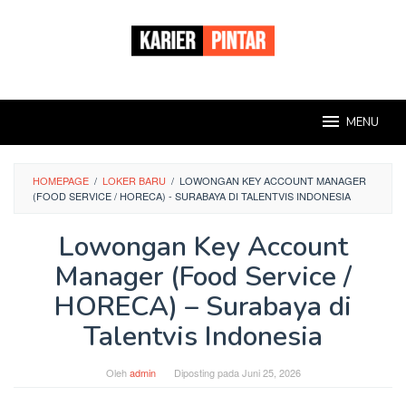
Loncat
ke
konten
MENU
HOMEPAGE
/
LOKER BARU
/
LOWONGAN KEY ACCOUNT MANAGER
(FOOD SERVICE / HORECA) - SURABAYA DI TALENTVIS INDONESIA
Lowongan Key Account
Manager (Food Service /
HORECA) – Surabaya di
Talentvis Indonesia
Oleh
admin
Diposting pada
Juni 25, 2026