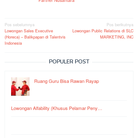
Partner Nusantara
Navigasi
Pos sebelumnya
Pos berikutnya
Lowongan Sales Executive
Lowongan Public Relations di SLC
pos
(Horeca) – Balikpapan di Talentvis
MARKETING, INC
Indonesia
POPULER POST
Ruang Guru Bisa Rawan Rayap
Lowongan Alfability (Khusus Pelamar Peny…