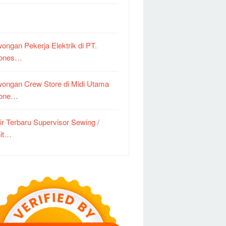
ongan Pekerja Elektrik di PT.
dones…
ongan Crew Store di Midi Utama
done…
ir Terbaru Supervisor Sewing /
it…