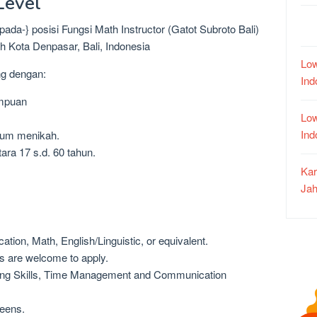
Level
ada-} posisi Fungsi Math Instructor (Gatot Subroto Bali)
h Kota Denpasar, Bali, Indonesia
Low
ng dengan:
In
empuan
Low
In
lum menikah.
ara 17 s.d. 60 tahun.
Kar
Jah
ation, Math, English/Linguistic, or equivalent.
ts are welcome to apply.
ching Skills, Time Management and Communication
teens.