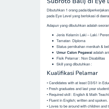
Subroto Bali) di Eye 
Dibutuhkan 1 orang pada/diperkerjakanp
pada Eye Level yang berlokasi di daera
Adapun yang dibutuhkan adalah seora
Jenis Kelamin Laki – Laki / Per
Tamatan Diploma
Status pernikahan menikah & be
Umur Calon Pegawai
adalah ant
Fisik Pelamar : Non Disabilitas
Skill yang dibutuhkan :
Kualifikasi Pelamar
• Candidates with at least D3/S1 in Educ
• Fresh graduates and last year studen
• Required skill : English & Math Tea
• Fluent in English; written and spoken.
• Loves to be around with children and 