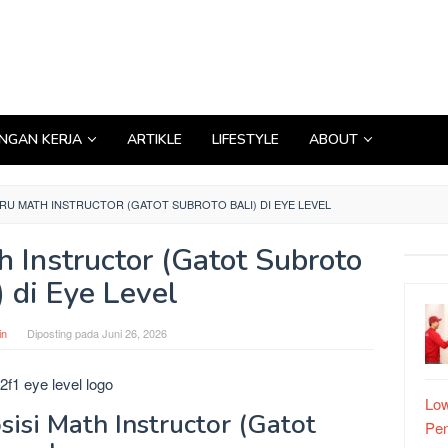
GAN KERJA
ARTIKLE
LIFESTYLE
ABOUT
RU MATH INSTRUCTOR (GATOT SUBROTO BALI) DI EYE LEVEL
h Instructor (Gatot Subroto
) di Eye Level
in
Diposting pada
Juni 26, 2026
Low
isi Math Instructor (Gatot
Pe