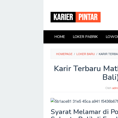
Loncat
ke
konten
HOME
LOKER PABRIK
LOWON
HOMEPAGE
/
LOKER BARU
/
KARIR TERBA
Karir Terbaru Mat
Bali
Oleh
adm
Syarat Melamar di Pos