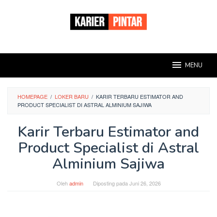
Loncat
ke
konten
MENU
HOMEPAGE
/
LOKER BARU
/
KARIR TERBARU ESTIMATOR AND
PRODUCT SPECIALIST DI ASTRAL ALMINIUM SAJIWA
Karir Terbaru Estimator and
Product Specialist di Astral
Alminium Sajiwa
Oleh
admin
Diposting pada
Juni 26, 2026