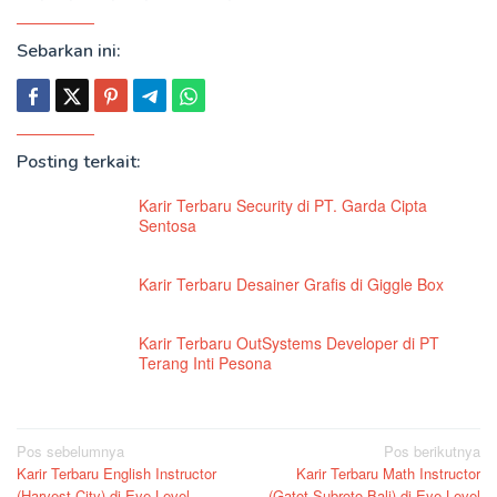
Sebarkan ini:
Posting terkait:
Karir Terbaru Security di PT. Garda Cipta
Sentosa
Karir Terbaru Desainer Grafis di Giggle Box
Karir Terbaru OutSystems Developer di PT
Terang Inti Pesona
Navigasi
Pos sebelumnya
Pos berikutnya
Karir Terbaru English Instructor
Karir Terbaru Math Instructor
pos
(Harvest City) di Eye Level
(Gatot Subroto Bali) di Eye Level