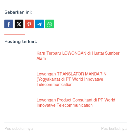
Sebarkan ini:
Posting terkait:
Karir Terbaru LOWONGAN di Huatai Sumber
Alam
Lowongan TRANSLATOR MANDARIN
(Yogyakarta) di PT World Innovative
Telecommunication
Lowongan Product Consultant di PT World
Innovative Telecommunication
Navigasi
Pos sebelumnya
Pos berikutnya