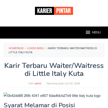
Loncat
ke
konten
MENU
HOMEPAGE
/
LOKER BARU
/
KARIR TERBARU WAITER/WAITRESS DI
LITTLE ITALY KUTA
Karir Terbaru Waiter/Waitress
di Little Italy Kuta
Oleh
admin
Diposting pada
Juni 30, 2026
Syarat Melamar di Posisi