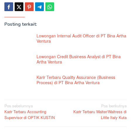
Posting terkait:
Lowongan Internal Audit Officer di PT Bina Artha
Ventura
Lowongan Credit Business Analyst di PT Bina
Artha Ventura
Karir Terbaru Quality Assurance (Business
Process) di PT Bina Artha Ventura
Navigasi
Pos sebelumnya
Pos berikutnya
Karir Terbaru Accounting
Karir Terbaru Waiter/Waitress di
pos
Supervisor di OPTIK KUSTIN
Little Italy Kuta