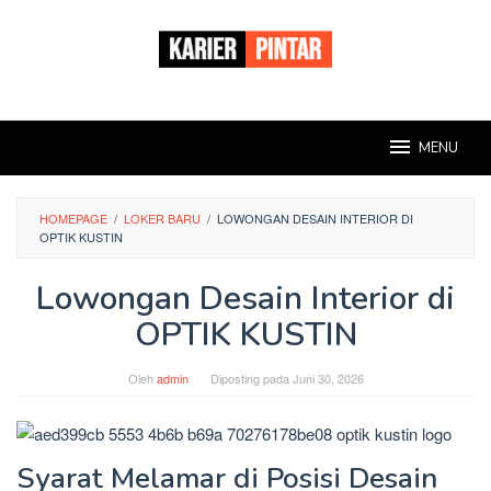
Loncat
ke
konten
MENU
HOMEPAGE
/
LOKER BARU
/
LOWONGAN DESAIN INTERIOR DI
OPTIK KUSTIN
Lowongan Desain Interior di
OPTIK KUSTIN
Oleh
admin
Diposting pada
Juni 30, 2026
Syarat Melamar di Posisi Desain